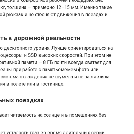
носки и комфортной рабочей площадью. Вес
 кг, толщина — примерно 12–15 мм. Именно такие
й рюкзак и не стесняют движения в поездах и
сть в дорожной реальности
о десктопного уровня. Лучше ориентироваться на
цессоры и SSD высоких скоростей. При этом не
ативной памяти — 8 ГБ почти всегда хватает для
лезны при работе с памятьемемем фото или
 система охлаждения не шумела и не заставляла
я в полете или в гостинице.
льных поездках
вает читаемость на солнце и в помещениях без
т усталость глаз во время длительных серий