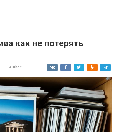
ва как не потерять
и
Author: